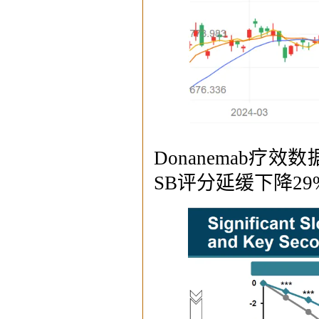
Donanemab疗效
SB评分延缓下降29