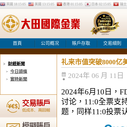
英國
18:15:06
美國
13:15:06
香港
01:15:06
日本
02:15:06
瑞
首頁
公司概况
賬戶存取
交易細則
礼来市值突破8000
財經新聞
>
今日頭條
>
2024年 06 月 11日
實時新聞
>
2024年6月10日，
讨论，11:0全票支
题，同样11:0投