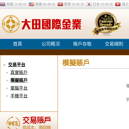
英國
11:49:18
美國
06:49:18
香港
18:49:18
日本
19:49:18
瑞
首頁
公司概况
賬戶存取
交易細則
模擬賬戶
交易平台
>
真實賬戶
>
模擬賬戶
>
電腦平台
>
手機平台
>