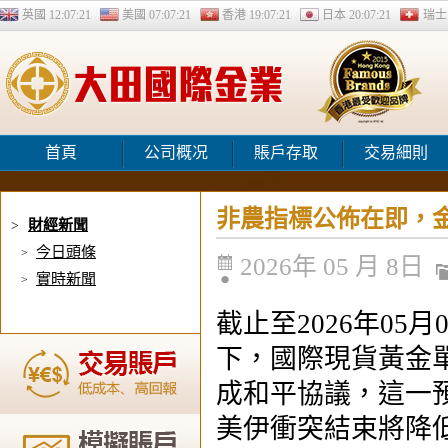
英國
12:07:21
美國
07:07:21
香港
19:07:21
日本
20:07:21
瑞
首頁
公司概况
賬戶存取
交易細則
非農指標公佈在即，
財經新聞
>
今日頭條
>
2026年 05 月 8日
實時新聞
>
截止至2026年0
下，國際現貨黃金
成和平協議，這一
美伊衝突結束將降