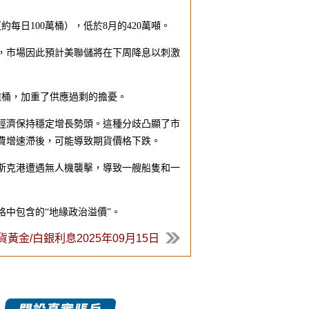
每日100萬桶），低於8月的420萬噸。
，市場因此預計美聯儲將在下周降息以刺激
6億桶，加重了供應過剩的擔憂。
經濟保持穩定增長勢頭。這種分歧凸顯了市
費增速滯後，可能導致期貨價格下跌。
斯克港遭遇無人機襲擊，導致一艘船隻和一
中包含的“地緣政治溢價”。
貨黃金/白銀利息2025年09月15日