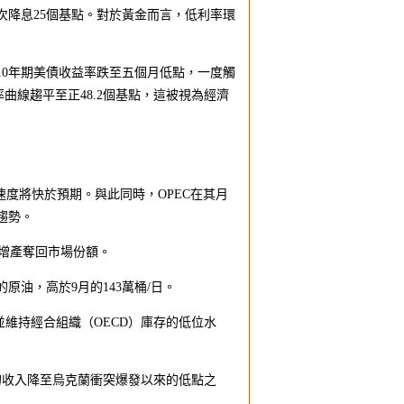
降息25個基點。對於黃金而言，低利率環
0年期美債收益率跌至五個月低點，一度觸
收益率曲線趨平至正48.2個基點，這被視為經濟
長速度將快於預期。與此同時，OPEC在其月
趨勢。
過增產奪回市場份額。
的原油，高於9月的143萬桶/日。
原油並維持經合組織（OECD）庫存的低位水
的收入降至烏克蘭衝突爆發以來的低點之