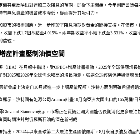
定價甚至反映出對連續三次降息的預期，即從下周開始，今年剩餘會議每次
持有無息資產的機會成本降低，從而提升其吸引力。
和股市的積極回應，進一步印證了降息預期對黃金的間接支撐。在債市，1
4%，收盤下跌1.7個基點至4.015%。兩年期收益率小幅下跌至3.531%，
的信號。
增產計畫壓制油價空間
署（IEA）在月報中指出，受OPEC+增產計畫推動，2025年全球供應增
了對2025和2026年全球需求較高的增長預測，強調全球經濟保持穩健增長
+在最新會議上決定自10月起進一步上調產量配額，沙特方面則明確希望通
顯示，沙特國有能源公司Aramco計畫10月向亞洲大國出口約165萬桶/日
Giovanni Staunovo表示，市場正在質疑亞洲大國能否長期消化更多
者同時關注針對俄羅斯石油的潛在新制裁。
署指出，2024年以來全球第二大原油生產國俄羅斯，8月來自原油及油品