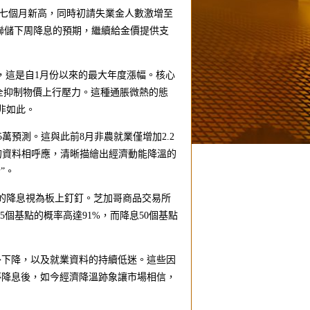
，創七個月新高，同時初請失業金人數激增至
美聯儲下周降息的預期，繼續給金價提供支
9%，這是自1月份以來的最大年度漲幅。核心
完全抑制物價上行壓力。這種通脹微熱的態
非如此。
5萬預測。這與此前8月非農就業僅增加2.2
萬個的資料相呼應，清晰描繪出經濟動能降溫的
”。
的降息視為板上釘釘。芝加哥商品交易所
25個基點的概率高達91%，而降息50個基點
外下降，以及就業資料的持續低迷。這些因
停降息後，如今經濟降溫跡象讓市場相信，