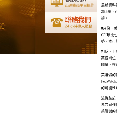
最新資料
26.3
撐。
8月份，
CPI環
勢，本可
相反，上
萬個崗位
圖景。在
美聯儲的
FedWa
的可能性
這得益於
素共同強
美聯儲的