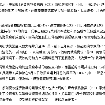
顯示，美國8月消費者物價指數（CPI）漲幅超出預期，同比上漲2.9%
萬，凸顯勞動力市場疲軟。這些雙重信號雖令市場一度波動，但最終強化了
美國消費者物價指數環比上漲0.4%，高於預期的0.3%，同比漲幅達到2.
比也維持在0.3%的高位，反映出服務行業利潤率疲軟和商品成本低迷並未
能對黃金形成壓制，因為高通脹往往伴隨美聯儲緊縮預期，但實際情況並
周初請失業金人數大幅攀升至26.3萬，創下三年新高，遠超經濟學家的23.
（遠低於7.5萬預期），以及截至3月份的12個月內就業崗位下修91.1
這種環境下，疲軟的勞動力市場資料壓倒了通脹擔憂，成為黃金的“救贖者
貨幣政策動向始終是黃金市場的最強風向標，而當前的市場共識已將下周
tch工具顯示，美聯儲在9月17日政策會議上降息的概率為100%，其中，降息
雖微乎其微，僅為9%，但整體寬鬆預期並未動搖。
一系列疲軟經濟指標的累積效應，包括上周的生產者價格指數（PPI）意
化了投資者對美聯儲恢復寬鬆週期的押注，尤其是在1月份因關稅影響暫
雙重使命——控制通脹與促進就業——正傾斜向後者。