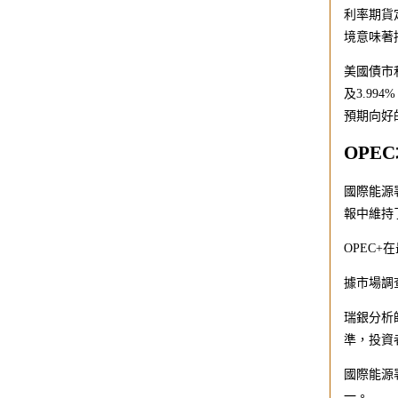
利率期貨
境意味著
美國債市
及3.99
預期向好
OPEC
國際能源
報中維持
OPEC
據市場調查
瑞銀分析師
準，投資
國際能源
一。