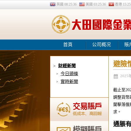
英國
08:25:37
美國
03:25:37
香港
15:25
首頁
公司概况
賬
避險
財經新聞
>
今日頭條
>
2025
實時新聞
>
截止至2
調整貨幣
蘭擊落俄
求。
通脹