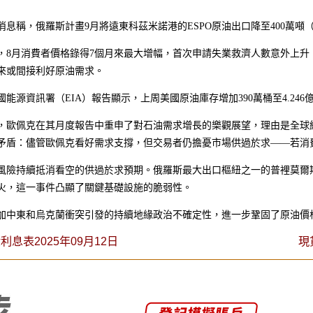
消息稱，俄羅斯計畫9月將遠東科茲米諾港的ESPO原油出口降至400萬噸（約
，8月消費者價格錄得7個月來最大增幅，首次申請失業救濟人數意外上升
來或間接利好原油需求。
國能源資訊署（EIA）報告顯示，上周美國原油庫存增加390萬桶至4.24
，歐佩克在其月度報告中重申了對石油需求增長的樂觀展望，理由是全球
矛盾：儘管歐佩克看好需求支撐，但交易者仍擔憂市場供過於求——若消
風險持續抵消看空的供過於求預期。俄羅斯最大出口樞紐之一的普裡莫爾
火，這一事件凸顯了關鍵基礎設施的脆弱性。
加中東和烏克蘭衝突引發的持續地緣政治不確定性，進一步鞏固了原油價格
利息表2025年09月12日
現