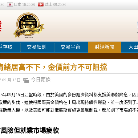
:37
日本
16:25:37
瑞士
09:25:37
戶存取
交易細則
交易平台
財經新聞
大
情緒居高不下，金價前方不可阻擋
今日頭條
年 09 月 15日
025年09月15日亞盤時段，由於美國的多份經濟資料都支撐美聯儲降息，
政策的步伐，這使得國際黃金價格在上周出現持續性爆發，並一度漲到了3
羅斯無人機，以及美國可能對俄羅斯實施更嚴厲制裁，都加劇了市場的不
有風險但就業市場疲軟