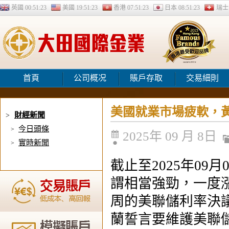
英國
00:51:24
美國
19:51:24
香港
07:51:24
日本
08:51:24
瑞
首頁
公司概况
賬戶存取
交易細則
美國就業市場疲軟，
財經新聞
>
今日頭條
>
2025年 09 月 8日
實時新聞
>
截止至2025年0
謂相當強勁，一度漲
周的美聯儲利率決
蘭誓言要維護美聯