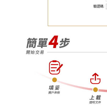
機及或購買、及
驗證碼:
「OTCGOL
OTCGOLD
明。
1. OTCGO
受也許遠超過保
2. 報價錯誤：
當某些報價或成
致的賬戶餘額錯
的錯誤報價、非
例如：硬體，軟
誤資料）。大田
時需預留足夠的