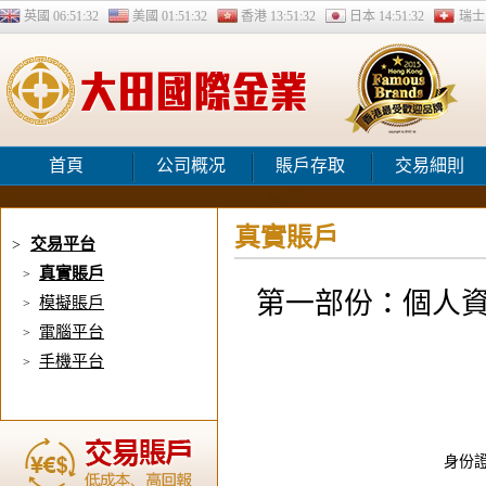
英國
06:51:32
美國
01:51:32
香港
13:51:32
日本
14:51:32
瑞
首頁
公司概况
賬戶存取
交易細則
真實賬戶
交易平台
>
真實賬戶
>
第一部份：個人資料
模擬賬戶
>
電腦平台
>
手機平台
>
身份證