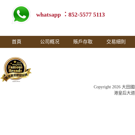
間。訂單的執行
話，可能會觸發
whatsapp ：852-5577 5113
保證金提示。大
或進行運算所產
首頁
公司概况
賬戶存取
交易細則
責。上文不得視
大田保留作任何
錯誤之爭執只能
何損失、損害或
害。
Copyright 202
港皇后大道中
3. 套戥：
互聯網、網絡延
平台上顯示的報
戥」及「切匯」