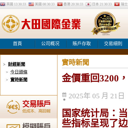
英國
13:30:34
美國
08:30:34
香港
20:30:34
日本
21:30:34
瑞
首頁
公司概况
賬戶存取
交易細則
實時新聞
財經新聞
>
今日頭條
>
金價重回320
實時新聞
>
2025年 05 月 21日
国家统计局：当
些指标呈现了边