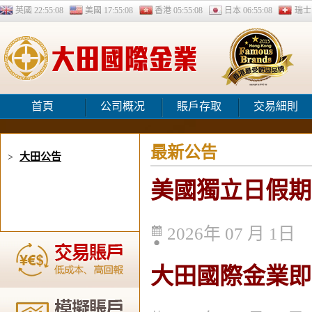
英國
22:55:09
美國
17:55:09
香港
05:55:09
日本
06:55:09
瑞
首頁
公司概况
賬戶存取
交易細則
最新公告
大田公告
>
美國獨立日假期
2026年 07 月 1日
大田國際金業即