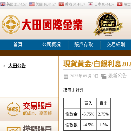
英國
21:44:58
美國
16:44:58
香港
04:44:58
日本
05:44:58
瑞
首頁
公司概况
賬戶存取
交易細則
現貨黃金/白銀利息202
大田公告
>
最新公告
2025年 09 月 9日
按每手計算
買
入
賣
出
倫敦金
-5.75%
2.75%
倫敦
银
-4.5%
1.5%