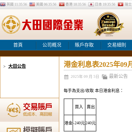
英國
11:35:57
美國
06:35:57
香港
18:35:57
日本
19:35:57
瑞
首頁
公司概况
賬戶存取
交易細則
港金利息表2025年09
大田公告
>
最新公告
2025年 09 月 5日
每手為支出/收取 本日港金利息：
買入
賣出
港金
-240元
240元