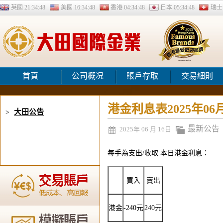
英國
21:34:49
美國
16:34:49
香港
04:34:49
日本
05:34:49
瑞
首頁
公司概况
賬戶存取
交易細則
港金利息表2025年06
大田公告
>
最新公告
2025年 06 月 16日
每手為支出/收取 本日港金利息：
買入
賣出
港金
-240元
240元