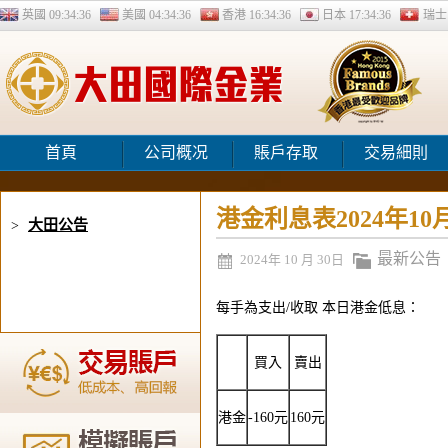
英國
09:34:36
美國
04:34:36
香港
16:34:36
日本
17:34:36
瑞
首頁
公司概况
賬戶存取
交易細則
港金利息表2024年10
大田公告
>
最新公告
2024年 10 月 30日
每手為支出/收取 本日港金低息：
買入
賣出
港金
-160元
160元