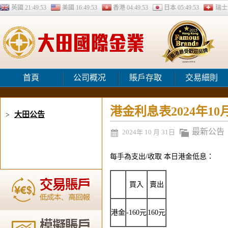
英國
21:49:53
美國
16:49:53
香港
04:49:53
日本
05:49:53
瑞
首頁
公司概况
賬戶存取
交易細則
港金利息表2024年10
大田公告
>
最新公告
2024年 10 月 31日
每手為支出/收取 本日港金低息：
買入
賣出
港金
-160元
160元