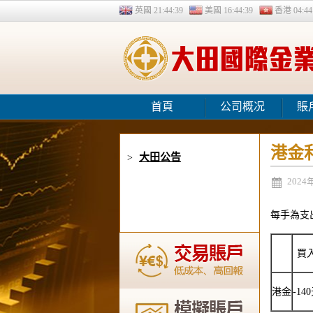
英國
21:44:39
美國
16:44:39
香港
04:44
首頁
公司概况
賬
港金利
大田公告
>
2024
每手為支
買
港金
-14