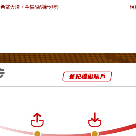
息希望大增，金價醞釀新漲勢
現