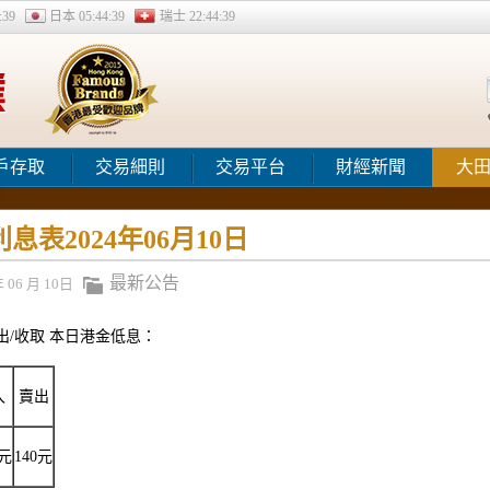
:39
日本
05:44:39
瑞士
22:44:39
戶存取
交易細則
交易平台
財經新聞
大
息表2024年06月10日
最新公告
年 06 月 10日
出/收取 本日港金低息：
入
賣出
0元
140元