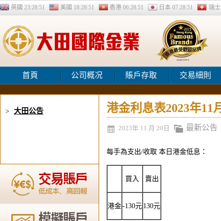
英國
23:28:51
美國
18:28:51
香港
06:28:51
日本
07:28:51
瑞
首頁
公司概况
賬戶存取
交易細則
港金利息表2023年11
大田公告
>
最新公告
2023年 11 月 20日
每手為支出/收取 本日港金低息：
買入
賣出
港金
-130元
130元