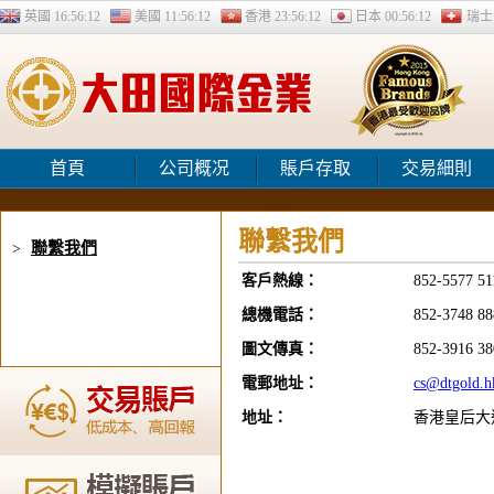
英國
16:56:12
美國
11:56:12
香港
23:56:12
日本
00:56:12
瑞
首頁
公司概况
賬戶存取
交易細則
聯繫我們
聯繫我們
>
客戶熱線：
852-5577 51
總機電話：
852-3748 88
圖文傳真：
852-3916 38
電郵地址：
cs@dtgold.h
地址：
香港皇后大道